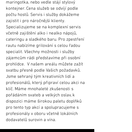
maringotka, nebo vedle stájí stylový
kontejner. Cena služeb se odvíjí podle
počtu hostů. Servis i služby dokážeme
zajistit i pro náročnější klienty.
Specializujeme se na komplexní servis
včetně zajištění alko i nealko nápojů,
cateringu a sladkého baru. Pro zpestření
rautu nabízíme grilování s celou řadou
specialit. Všechny možnosti i služby
zájemcům rádi představíme při osobní
prohlídce. V našem areálu můžete zažít
svatbu přesně podle Vašich požadavků.
Jsme sehraný tým kreativních lidí a
profesionálů, který připraví celou akci na
klíč. Máme mnohaleté zkušenosti s
pořádáním svateb a velkých oslav, k
dispozici máme širokou paletu doplňků
pro tento typ akcí a spolupracujeme s
profesionály v oboru včetně lokálních
dodavatelů surovin a vína.​