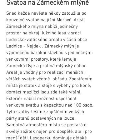
Svatba na Zámeckém mlýně
Snad každá nevěsta někdy zatoužila po
kouzelné svatbě na jižní Moravě. Areál
Zámeckého mlýna nabízí jedinečný
prostor na okraji lužního lesa v srdci
Lednicko-valtického areálu v části obce
Lednice - Nejdek . Zámecký mlýn je
výjimečnou barokní stavbou s jedinečnými
venkovními prostory, které lemuje
Zámecká Dyje a protíná mlýnský náhon.
Areál je vhodný pro realizaci menších i
větších svateb včetně obřadu. Zpestřením
místa je statek a stáje s výběhy pro koně,
domácí mazlíčci jsou zde také vítáni.
Exteriér nabízí možnost uspořádat
venkovní svatbu s kapacitou nad 100 osob.
Tyto svatby řešíme zajištěním velkých
párty stanů postavených na louce.
Samotná atmosféra místa se postará o
skvělý zážitek nejen pro dospělé, ale i pro
menší děti. Lesoparku dominuje dětské