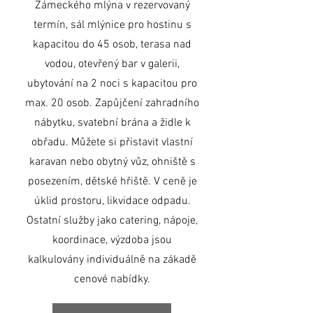
Zámeckého mlýna v rezervovaný
termín, sál mlýnice pro hostinu s
kapacitou do 45 osob, terasa nad
vodou, otevřený bar v galerii,
ubytování na 2 noci s kapacitou pro
max. 20 osob. Zapůjčení zahradního
nábytku, svatební brána a židle k
obřadu. Můžete si přistavit vlastní
karavan nebo obytný vůz, ohniště s
posezením, dětské hřiště. V ceně je
úklid prostoru, likvidace odpadu.
Ostatní služby jako catering, nápoje,
koordinace, výzdoba jsou
kalkulovány individuálně na zákadě
cenové nabídky.