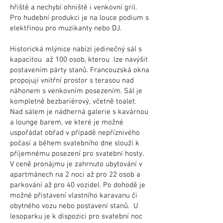
hřiště a nechybí ohniště i venkovní gril.
Pro hudební produkci je na louce podium s
elektřinou pro muzikanty nebo DJ.
Historická mlýnice nabízí jedinečný sál s
kapacitou až 100 osob, kterou lze navýšit
postavením párty stanů. Francouzská okna
propojují vnitřní prostor s terasou nad
náhonem s venkovním posezením. Sál je
kompletně bezbariérový, včetně toalet.
Nad sálem je nádherná galerie s kavárnou
a lounge barem, ve které je možné
uspořádat obřad v případě nepříznivého
počasí a během svatebního dne slouží k
příjemnému posezení pro svatební hosty.
V ceně pronájmu je zahrnuto ubytování v
apartmánech na 2 noci až pro 22 osob a
parkování až pro 40 vozidel. Po dohodě je
možné přistavení vlastního karavanu či
obytného vozu nebo postavení stanů. U
lesoparku je k dispozici pro svatební noc